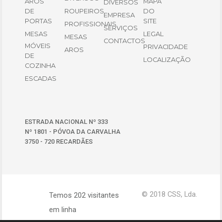
AROS
MAPA
DIVERSOS
DE
ROUPEIROS
DO
EMPRESA
PORTAS
SITE
PROFISSIONAIS
SERVIÇOS
MESAS
LEGAL
MESAS
CONTACTOS
MÓVEIS
PRIVACIDADE
AROS
DE
LOCALIZAÇÃO
COZINHA
ESCADAS
ESTRADA NACIONAL Nº 333
Nº 1801 - PÓVOA DA CARVALHA
3750 - 720 RECARDÃES
© 2018 CSS, Lda.
Temos 202 visitantes
em linha